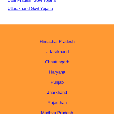
Uttar Pradesh Govt Yojana
Uttarakhand Govt Yojana
Himachal Pradesh
Uttarakhand
Chhattisgarh
Haryana
Punjab
Jharkhand
Rajasthan
Madhya Pradesh