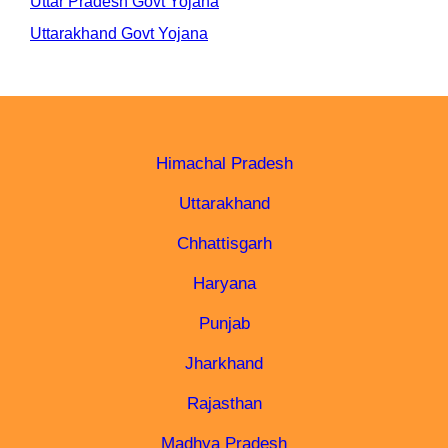
Uttar Pradesh Govt Yojana
Uttarakhand Govt Yojana
Himachal Pradesh
Uttarakhand
Chhattisgarh
Haryana
Punjab
Jharkhand
Rajasthan
Madhya Pradesh