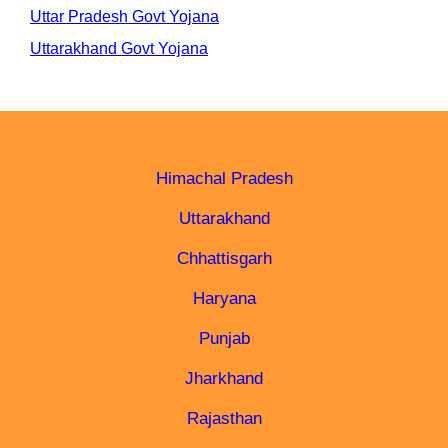
Uttar Pradesh Govt Yojana
Uttarakhand Govt Yojana
Himachal Pradesh
Uttarakhand
Chhattisgarh
Haryana
Punjab
Jharkhand
Rajasthan