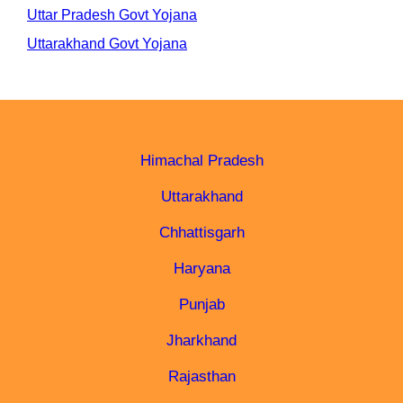
Uttar Pradesh Govt Yojana
Uttarakhand Govt Yojana
Himachal Pradesh
Uttarakhand
Chhattisgarh
Haryana
Punjab
Jharkhand
Rajasthan