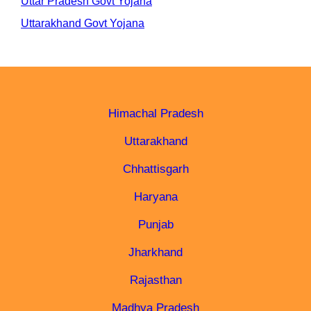
Uttar Pradesh Govt Yojana
Uttarakhand Govt Yojana
Himachal Pradesh
Uttarakhand
Chhattisgarh
Haryana
Punjab
Jharkhand
Rajasthan
Madhya Pradesh