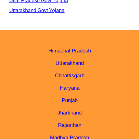
Uttar Pradesh Govt Yojana
Uttarakhand Govt Yojana
Himachal Pradesh
Uttarakhand
Chhattisgarh
Haryana
Punjab
Jharkhand
Rajasthan
Madhya Pradesh