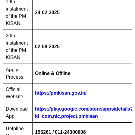
19th
instalment
24-02-2025
of the PM
KISAN
20th
instalment
02-08-2025
of the PM
KISAN
Apply
Online & Offline
Process
Official
https://pmkisan.gov.in/
Website
Download
https://play.google.com/store/apps/details?
App
id=com.nic.project.pmkisan
Helpline
155261 / 011-24300606