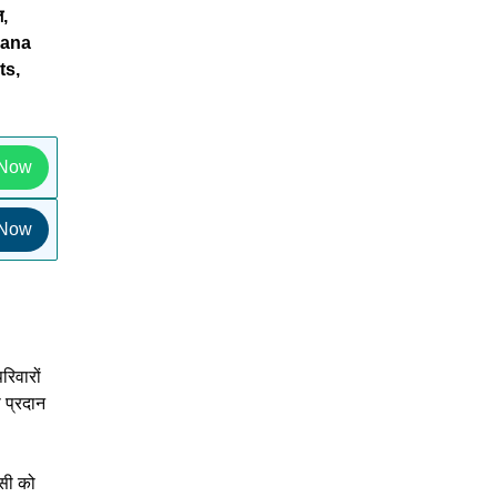
ज,
jana
ts,
 Now
 Now
रिवारों
 प्रदान
इसी को