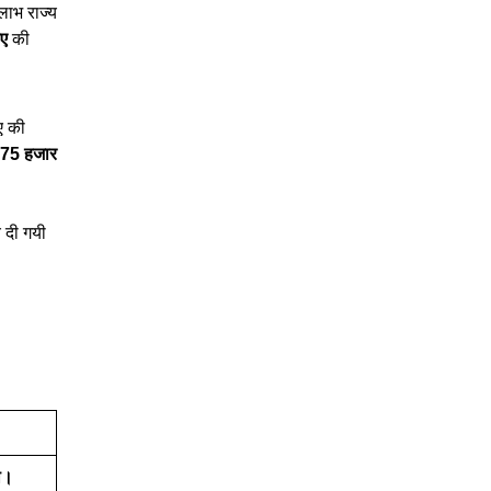
लाभ राज्य
पए
की
ए की
75 हजार
 दी गयी
ना।